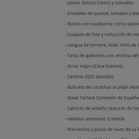
- Jamón ibérico Castro y González
- Ensalada de quesos, tomates y bo
- Bonito con escabeche cítríco (Alen
- Cuajada de foie y reducción de vi
- Lengua de ternera, mole, tinto de
- Tarta de gamonéu con anchoa del C
- Arroz negro (Casa Eutimio)
- Sardina 2025 (Alenda)
- Buñuelo de cocochas al pilpil (Ab
- Steak Tartare Campeón de España 
- Sabores de antaño, texturas de hoy
- Helados artesanos Cremela
- Princesitas y pasta de nuez de La 