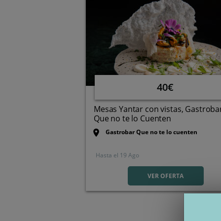
40€
Mesas Yantar con vistas, Gastroba
Que no te lo Cuenten
Gastrobar Que no te lo cuenten
Hasta el
19 Ago
C/San Antonio, 1, 33201.
Gijón. Asturias
VER OFERTA