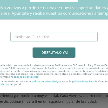
Calderetas Experienc
¡No vuelvas a perderte ni una de nuestras oportunidades 
Siguiente
lanes! Apúntate y recibe nuestras comunicaciones a tiem
Celebra con nosotros 25 
cocineros con el premio Calde
cada
CA
¡DISFRÚTALO YA!
ables del tratamiento de los datos personales facilitados son El Comercio, S.A. y Vocento Ge
rvicios, S.L.U, quienes los tratarán con la finalidad de prestarte los servicios solicitados en vi
ntractual y remitirte comunicaciones comerciales basadas en tu consentimiento. Tus datos 
erceros, salvo obligación legal. Tienes derecho, entre otros, a acceder, rectificar y suprimir tu
LOCALIZACIÓN
nformación:
política de privacidad
 cuenta declaras conocer la
política de privacidad
y aceptas la
política de cookies
de Vocento 
s de uso
del portal
eriencia gastronómica muy especial. Cada viernes, cuatro cocinero
ercio, cocinarán para ti en un espacio singular de la ciudad.