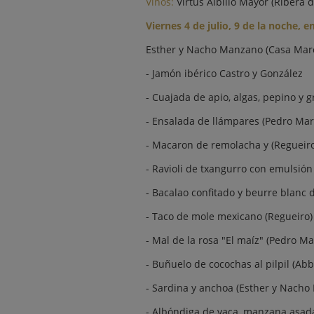
Vinos:
Virtus Albillo Mayor (Ribera 
Viernes 4 de julio, 9 de la noche, e
Esther y Nacho Manzano (Casa Marci
- Jamón ibérico Castro y González
- Cuajada de apio, algas, pepino y
- Ensalada de llámpares (Pedro Mar
- Macaron de remolacha y (Regueiro
- Ravioli de txangurro con emulsión
- Bacalao confitado y beurre blanc 
- Taco de mole mexicano (Regueiro)
- Mal de la rosa "El maíz" (Pedro Ma
- Buñuelo de cocochas al pilpil (Ab
- Sardina y anchoa (Esther y Nach
- Albóndiga de vaca, manzana asada