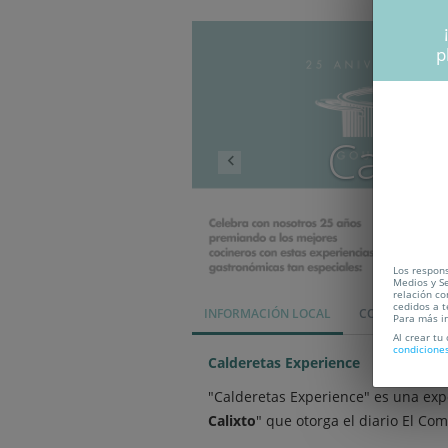
Anterior
p
Cadu
Los respons
Medios y Se
relación co
cedidos a t
INFORMACIÓN LOCAL
CONDICIONES
Para más i
Al crear tu
condicione
Calderetas Experience
"Calderetas Experience" es una exp
Calixto
" que otorga el diario El Com