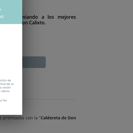
ie
y
po
años premiando a los mejores
reta de Don Calixto.
85€
DUCADA
stión de
rtud de la
no serán
s datos.
y las
s premiados con la "
Caldereta de Don