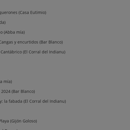
querones (Casa Eutimio)
da)
no (Abba mía)
 Cangas y encurtidos (Bar Blanco)
antábrico (El Corral del Indianu)
ba mía)
2024 (Bar Blanco)
: la fabada (El Corral del Indianu)
Playa (Gijón Goloso)