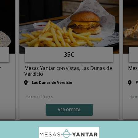
35€
r
Mesas Yantar con vistas, Las Dunas de
Mesa
Verdicio
Las Dunas de Verdicio
P
Hasta el
19 Ago
Hast
Camín de los Cuetos , 33448.
Gozón. Asturias
VER OFERTA