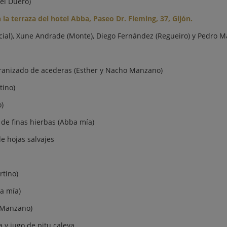
del Duero)
n la terraza del hotel Abba, Paseo Dr. Fleming, 37, Gijón.
al), Xune Andrade (Monte), Diego Fernández (Regueiro) y Pedro Ma
 granizado de acederas (Esther y Nacho Manzano)
tino)
)
 de finas hierbas (Abba mía)
de hojas salvajes
rtino)
ba mía)
o Manzano)
 y jugo de pitu caleya