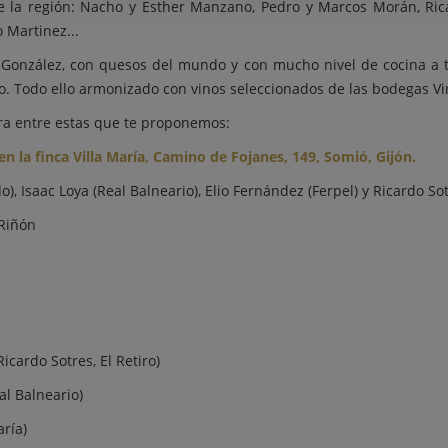
de la región: Nacho y Esther Manzano, Pedro y Marcos Morán, Ric
o Martinez...
y González, con quesos del mundo y con mucho nivel de cocina a 
so. Todo ello armonizado con vinos seleccionados de las bodegas Vir
pra entre estas que te proponemos:
 en la finca Villa María, Camino de Fojanes, 149, Somió, Gijón.
 Isaac Loya (Real Balneario), Elio Fernández (Ferpel) y Ricardo Sotr
 Riñón
Ricardo Sotres, El Retiro)
al Balneario)
aría)