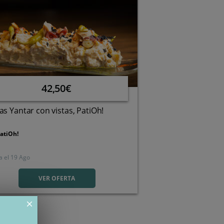
42,50€
s Yantar con vistas, PatiOh!
atiOh!
a el
19 Ago
C/ JOSE LUÍS ÁLVAREZ
MARGARIDE, 7, PERIU
VER OFERTA
close