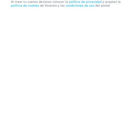
Al crear tu cuenta declaras conocer la
política de privacidad
y aceptas la
política de cookies
de Vocento y las
condiciones de uso
del portal
¡Escapada rural de ensueño en Hotel Granja
Paraíso!
Granja Paraíso, Oasis Rural & Bienestar
Carretera Co3 MITERI –
TRESANO 33589 - Cangas de Onís
Información local
Condiciones
Localización