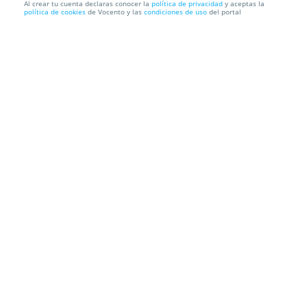
Al crear tu cuenta declaras conocer la
política de privacidad
y aceptas la
política de cookies
de Vocento y las
condiciones de uso
del portal
¿Preparado para reir? Entradas para FIHU con Dani
Fez
FIHU. Festival Internacional del Humor
Auditorio Príncipe Felipe
Información local
Condiciones
Localización