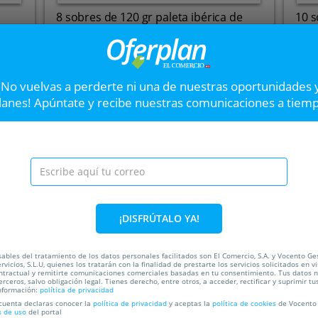
8 sobres de 120 gr paleta ibérica de
10 
cebo loncheada certific...
oro
Envío a domicilio
Envío
32
¡No vuelvas a perderte ni una de nuestras oportunidades 
lanes! Apúntate y recibe nuestras comunicaciones a tiem
VER OFERTA
Lote de productos La
Siguiente
auténtico del mar
Descubre el exclusivo lo
¡DISFRÚTALO YA!
Gourmet: auténtico sabor del
de las marcas Costera y La 
ada
disfrutar en casa con produc
ables del tratamiento de los datos personales facilitados son El Comercio, S.A. y Vocento Ge
rvicios, S.L.U, quienes los tratarán con la finalidad de prestarte los servicios solicitados en vi
ntractual y remitirte comunicaciones comerciales basadas en tu consentimiento. Tus datos 
erceros, salvo obligación legal. Tienes derecho, entre otros, a acceder, rectificar y suprimir tu
nformación:
política de privacidad
30%
 cuenta declaras conocer la
política de privacidad
y aceptas la
política de cookies
de Vocento 
s de uso
del portal