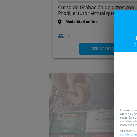
Curso de Grabación de datos con
Prodi, el tutor virtual que ...
Modalidad online
6
p
VER OFERTA
Anterior
Caduc
Los respons
Medios y Se
relación co
cedidos a t
Para más i
Al crear tu
condicione