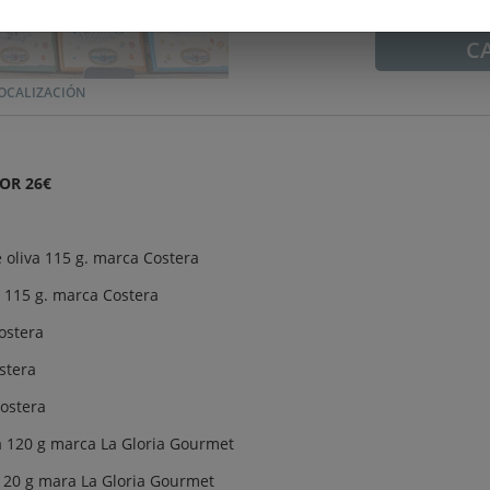
C
OCALIZACIÓN
OR 26€
e oliva 115 g. marca Costera
e 115 g. marca Costera
ostera
stera
Costera
ra 120 g marca La Gloria Gourmet
a 120 g mara La Gloria Gourmet