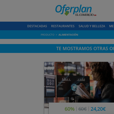
DESTACADAS
RESTAURANTES
SALUD Y BELLEZA
ME
PRODUCTO
ALIMENTACIÓN
TE MOSTRAMOS OTRAS OF
60%
60€
24,20€