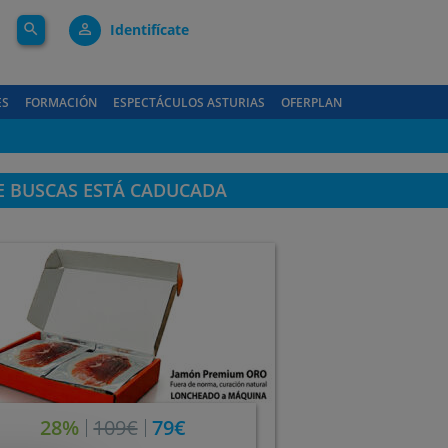
search
person_outline
Identifícate
ES
FORMACIÓN
ESPECTÁCULOS ASTURIAS
OFERPLAN
E BUSCAS ESTÁ CADUCADA
28%
109€
79€