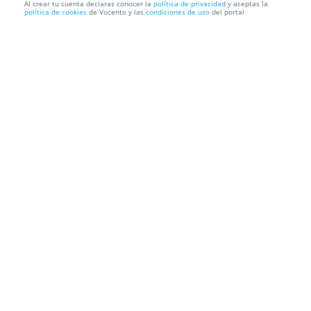
Al crear tu cuenta declaras conocer la
política de privacidad
y aceptas la
política de cookies
de Vocento y las
condiciones de uso
del portal
Recupera tu audición con audífonos inteligentes
ARIS; cómodo...
Natural Audio
Fray Ceferino, 9, 33001. Oviedo. Asturias
Información local
Condiciones
Localización