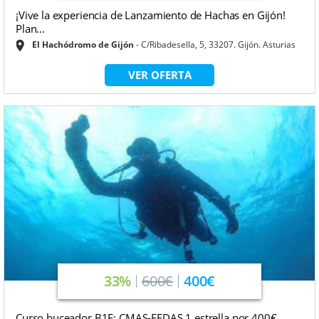
¡Vive la experiencia de Lanzamiento de Hachas en Gijón!
Plan...
El Hachódromo de Gijón
C/Ribadesella, 5, 33207. Gijón. Asturias
VER OFERTA
33%
600€
400€
Curso buceador B1E: CMAS-FEDAS 1 estrella por 400€