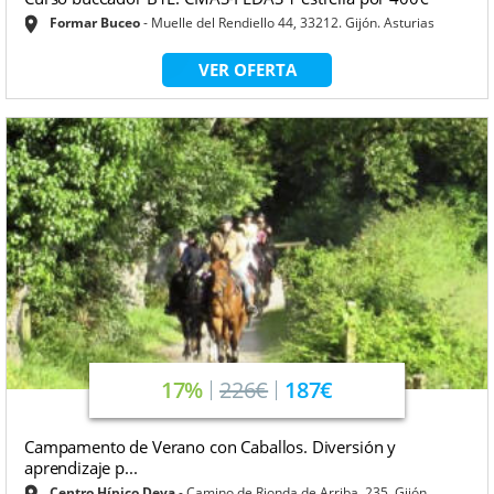
Formar Buceo
Muelle del Rendiello 44, 33212. Gijón. Asturias
VER OFERTA
17%
226€
187€
Campamento de Verano con Caballos. Diversión y
aprendizaje p...
Centro Hípico Deva
Camino de Rionda de Arriba, 235. Gijón