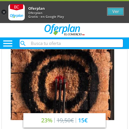
Oferplan
Ver
×
Oferplan
Gratis - en Google Play

23%
19,50€
15€