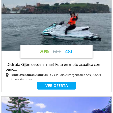
20%
60€
48€
¡Disfruta Gijón desde el mar! Ruta en moto acuática con
baño...
Multiaventuras Asturias
C/ Claudio Alvargonzález S/N, 33201.
Gijón. Asturias
VER OFERTA