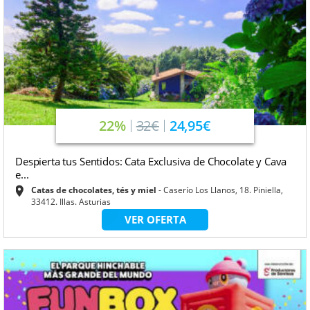
22%
32€
24,95€
Despierta tus Sentidos: Cata Exclusiva de Chocolate y Cava
e...
Catas de chocolates, tés y miel
Caserío Los Llanos, 18. Piniella,
33412. Illas. Asturias
VER OFERTA