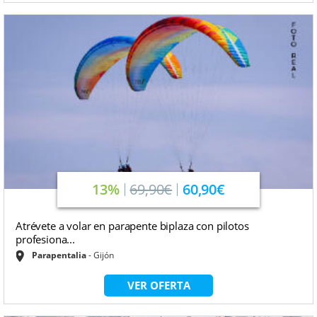
13%
69,90€
60,90€
Atrévete a volar en parapente biplaza con pilotos
profesiona...
Parapentalia
Gijón
VER OFERTA