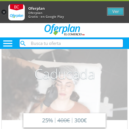
Oferplan
Ver
×
Oferplan
Gratis - en Google Play

Caducada
25%
400€
300€