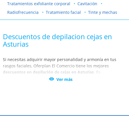
Tratamientos exfoliante corporal
Cavitación
Radiofrecuencia
Tratamiento facial
Tinte y mechas
Descuentos de depilacion cejas en
Asturias
Si necesitas adquirir mayor personalidad y armonía en tus
rasgos faciales, Oferplan El Comercio tiene los mejores
descuentos en depilación de cejas en Asturias
. Es
fundamental para verte favorecida una forma acorde en tus

Ver más
cejas.
Los auténticos expertos se encargarán de diseñar tu ceja en
relación con tus facciones, porque las cejas son fundamentales
a la hora de transmitir tu personalidad. Además, son el marco
que envuelve tu mirada. Si no te convence la forma que tienes
o, simplemente necesitas un retoque, confía en nuestros
profesionales. Aprovecha esta oportunidad única y vuelve a