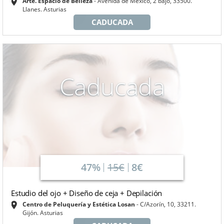
Arte. Espacio de Belleza
Avenida de México, 2 bajo, 33500.
Llanes. Asturias
CADUCADA
Caducada
47%
15€
8€
Estudio del ojo + Diseño de ceja + Depilación
Centro de Peluquería y Estética Losan
C/Azorín, 10, 33211.
Gijón. Asturias