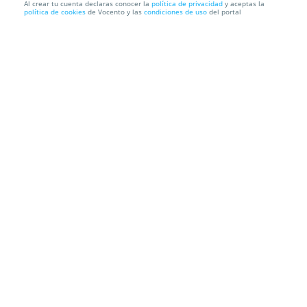
Al crear tu cuenta declaras conocer la
política de privacidad
y aceptas la
política de cookies
de Vocento y las
condiciones de uso
del portal
Campamento de verano de equitación
Centro Hípico Deva
Camino de Rionda de Arriba, 235. Gijón
Información local
Condiciones
Localización