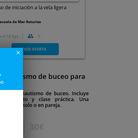
o de iniciación a la vela ligera
scuela de Mar Asturias
a el
18 Ago
5
Plaza Puerto Deportivo, 9,
33206. Gijón. Asturias
VER OFERTA
close
y
r! bautismo de buceo para
po
 primer bautismo de buceo. Incluye
po completo y clase práctica. Una
disfrutar solo o en pareja.
40€
30€