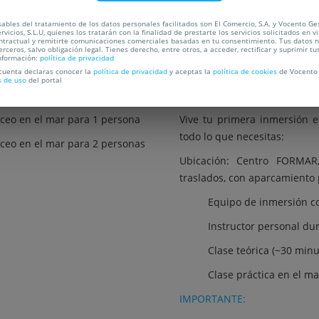
C
ables del tratamiento de los datos personales facilitados son El Comercio, S.A. y Vocento Ge
rvicios, S.L.U, quienes los tratarán con la finalidad de prestarte los servicios solicitados en vi
ntractual y remitirte comunicaciones comerciales basadas en tu consentimiento. Tus datos 
erceros, salvo obligación legal. Tienes derecho, entre otros, a acceder, rectificar y suprimir tu
nformación:
política de privacidad
OCALIZACIÓN
PREGUNTAS FRECUENTES
 cuenta declaras conocer la
política de privacidad
y aceptas la
política de cookies
de Vocento 
s de uso
del portal
¿QUE INCLUYE EL BAUTISMO?
ceo en el mar para 1 persona
Vive tu primera inmersión e
todo lo que necesitas:
ceo en el mar para 2 personas
Ubicación: Centro FORMAR,
traslados, con aparcamiento 
Equipo de inmersión c
Instructor personal dur
Clase teórica (~30 minu
Clase práctica en el ma
IMPORTANTE: