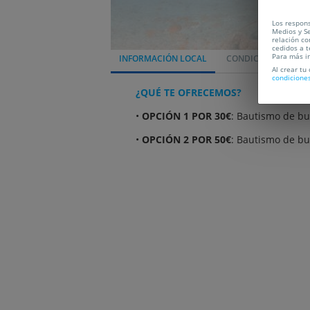
Los respons
Medios y Se
relación co
cedidos a t
Para más i
INFORMACIÓN LOCAL
CONDICIONES
L
Al crear tu
condicione
¿QUÉ TE OFRECEMOS?
•
OPCIÓN 1 POR 30€
: Bautismo de bu
•
OPCIÓN 2 POR 50€
: Bautismo de bu