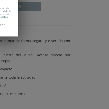
ADUCADA
stión de
rtud de la
no serán
s datos.
y las
:
n el mar de forma segura y divertida con
 Puerto del Musel. Acceso directo, sin
propio.
ompleto
ante toda la actividad
tos)
r (~30 minutos)