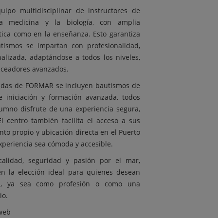
po multidisciplinar de instructores de
la medicina y la biología, con amplia
ctica como en la enseñanza. Esto garantiza
tismos se impartan con profesionalidad,
alizada, adaptándose a todos los niveles,
uceadores avanzados.
cadas de FORMAR se incluyen bautismos de
 iniciación y formación avanzada, todos
umno disfrute de una experiencia segura,
El centro también facilita el acceso a sus
nto propio y ubicación directa en el Puerto
xperiencia sea cómoda y accesible.
alidad, seguridad y pasión por el mar,
n la elección ideal para quienes desean
as, ya sea como profesión o como una
io.
web