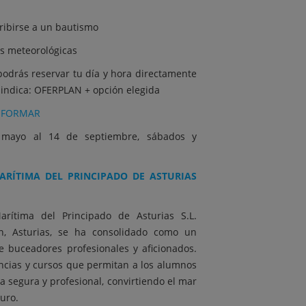
ribirse a un bautismo
es meteorológicas
podrás reservar tu día y hora directamente
indica: OFERPLAN + opción elegida
n
FORMAR
e mayo al 14 de septiembre, sábados y
RÍTIMA DEL PRINCIPADO DE ASTURIAS
rítima del Principado de Asturias S.L.
n, Asturias, se ha consolidado como un
e buceadores profesionales y aficionados.
encias y cursos que permitan a los alumnos
 segura y profesional, convirtiendo el mar
turo.