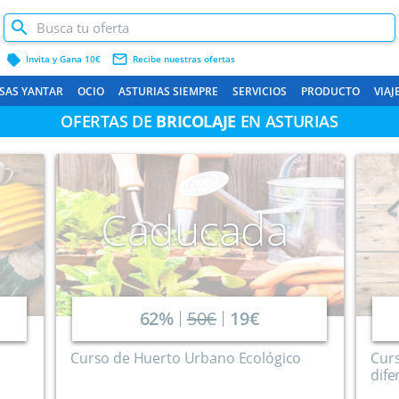
label
mail_outline
Invita y Gana 10€
Recibe nuestras ofertas
SAS YANTAR
OCIO
ASTURIAS SIEMPRE
SERVICIOS
PRODUCTO
VIAJ
OFERTAS DE
BRICOLAJE
EN ASTURIAS
Caducada
62%
50€
19€
Curso de Huerto Urbano Ecológico
Curs
dife