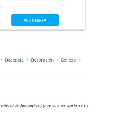
7
VER OFERTA
Docencia
Decoración
Belleza
a cantidad de descuentos y promociones que te están
ar sillas, barnizar estanterías o crear fantásticas