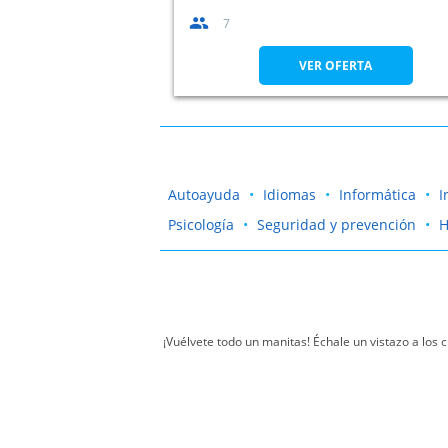
7
VER OFERTA
Autoayuda
Idiomas
Informática
I
Psicología
Seguridad y prevención
H
¡Vuélvete todo un manitas! Échale un vistazo a los
Seguro que siempre te ha llamado la atención el mu