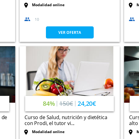
Modalidad online
M
10
VER OFERTA
84%
150€
24,20€
s de
Curso de Salud, nutrición y dietética
Cur
con Prodi, el tutor vi...
alto
Modalidad online
M