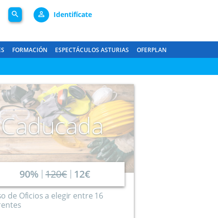
search
person_outline
Identifícate
ES
FORMACIÓN
ESPECTÁCULOS ASTURIAS
OFERPLAN
Caducada
90%
120€
12€
o de Oficios a elegir entre 16
rentes