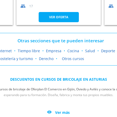
17
VER OFERTA
Otras secciones que te pueden interesar
nternet
Tiempo libre
Empresa
Cocina
Salud
Deporte
ostelería y turismo
Derecho
Otros cursos
DESCUENTOS EN CURSOS DE BRICOLAJE EN ASTURIAS
 cursos de bricolaje de Oferplan El Comercio en Gijón, Oviedo y Avilés y conoce l
esperando para tu formación. Diseña, fabrica y monta tus propios muebles.
ndo del bricolaje. Si siempre has querido saber cómo confeccionar muebles, tapiz
mesillas originales, estás en el lugar adecuado.

Ver más