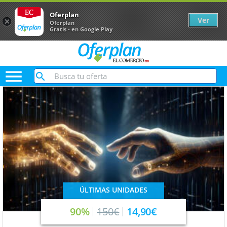
Oferplan
Ver
×
Oferplan
Gratis - en Google Play

ÚLTIMAS UNIDADES
90%
150€
14,90€