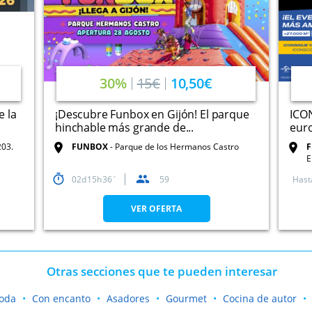
30%
15€
10,50€
e la
¡Descubre Funbox en Gijón! El parque
ICON
hinchable más grande de...
euro
203.
FUNBOX
Parque de los Hermanos Castro
F
E
02
15
36
59
Hast
VER OFERTA
Otras secciones que te pueden interesar
oda
Con encanto
Asadores
Gourmet
Cocina de autor