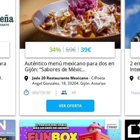
34%
59€
39€
ara
Auténtico menú mexicano para dos en
2 en
Gijón: “Sabores de Méxic...
Inte
1,
Jade 20 Restaurante Mexicano
C/Poeta
C
Angel Gonzalez, 18, 33204. Gijón. Asturias
06
15
36
49
Hast
VER OFERTA