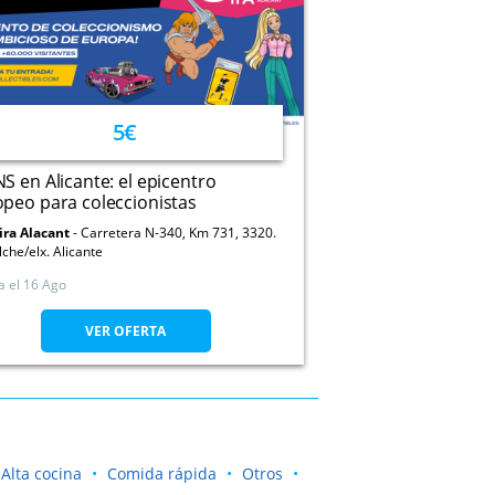
5€
S en Alicante: el epicentro
peo para coleccionistas
ira Alacant
Carretera N-340, Km 731, 3320.
lche/elx. Alicante
a el
16 Ago
VER OFERTA
Alta cocina
Comida rápida
Otros