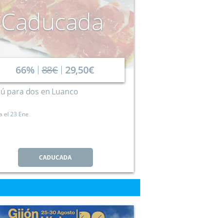
Caducada
66%
88€
29,50€
ú para dos en Luanco
a el
23 Ene
CADUCADA