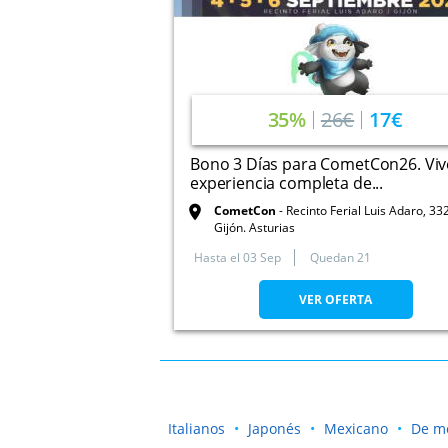
35%
26€
17€
Bono 3 Días para CometCon26. Viv
experiencia completa de...
CometCon
Recinto Ferial Luis Adaro, 33
Gijón. Asturias
Hasta el
03 Sep
Quedan 21
VER OFERTA
Italianos
Japonés
Mexicano
De m