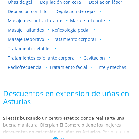
Uñas de gel
Depilación con cera
Depilación láser
Depilación con hilo
Depilación de cejas
Masaje descontracturante
Masaje relajante
Masaje Tailandés
Reflexologia podal
Masaje Deportivo
Tratamiento corporal
Tratamiento celulitis
Tratamientos exfoliante corporal
Cavitación
Radiofrecuencia
Tratamiento facial
Tinte y mechas
Descuentos en extension de uñas en
Asturias
Si estás buscando un centro estético donde realizarte una
buena manicura, Oferplan El Comercio tiene los mejores
descuentos en extensión de uñas en Asturias.
Permítete un
capricho y dale un respiro a tu cuerpo en los mejores centros