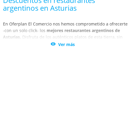
Descuentos en restaurantes
argentinos en Asturias
En Oferplan El Comercio nos hemos comprometido a ofrecerte
-con un solo click- los
mejores restaurantes argentinos de
Asturias.
Disfruta de los auténticos platos de esta tierra, sin
que tengas que salir de Gijón, Oviedo y Avilés. Date un

Ver más
homenaje junto a los tuyos degustando los inconfundibles
sabores argentinos.
¡Disfruta de lo mejor! No dejes de aprovechar estos alucinantes
descuentos. Transpórtate a este magnífico país con la ayuda de
los mejores chefs de (provincia o ciudad). Hazte con esta
oportunidad única y saborea los platos más tradicionales de la
gastronomía argentina.
Un buen aperitivo compuesto por empanadas, provoletas o
chorizo, harán que tu visita sea más que gustosa. Si te
apasionan los sabores argentinos, pero no quieres arriesgar en
tu elección, confía en Oferplan El Comercio. Aquí encontrarás
una exquisita selección a los mejores precios, no falles en tu